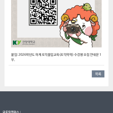
붙임: 2026학년도 하계 토익몰입교육(토익팍팍) 수강생 모집 안내문 1
부.
목록
글로컬캠퍼스 :