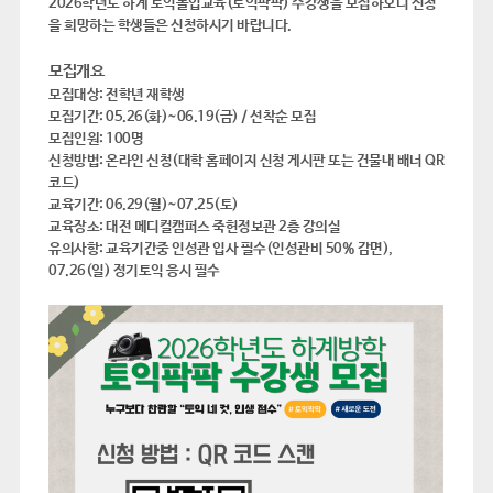
2026학년도 하계 토익몰입교육(토익팍팍) 수강생을 모집하오니 신청
을 희망하는 학생들은 신청하시기 바랍니다.
모집개요
모집대상: 전학년 재학생
모집기간: 05.26(화)~06.19(금) / 선착순 모집
모집인원: 100명
신청방법: 온라인 신청(대학 홈페이지 신청 게시판 또는 건물내 배너 QR
코드)
교육기간: 06.29(월)~07.25(토)
교육장소: 대전 메디컬캠퍼스 죽헌정보관 2층 강의실
유의사항: 교육기간중 인성관 입사 필수(인성관비 50% 감면),
07.26(일) 정기토익 응시 필수