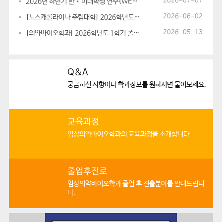
2026-07-07
2026년 하반기 한‧미대학생 연수(WEST) 참가 신청 안내
2026-06-02
[노스캐롤라이나 주립대학] 2026학년도 하계방학 해외 프로그램 참가 신...
2026-05-13
[의약바이오학과] 2026학년도 1학기 졸업시험(2026.8월 졸업예정자...
Q&A
궁금하신 사항이나
학과정보를 원하시면 물어보세요.
교육과정
임상의약바이오학과의
교육과정을 소개합니다.
졸업후진로
임상의약바이오학과 졸업 후
진출분야를 안내드립니
다.